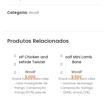
Categoria:
Woolf
Produtos Relacionados
Woolf Chicken and
Woolf Mini Lamb
Rawhide Twister
Bone
Woolf
Woolf
5,00
€
5,50
€
Snack natural para cães
Snack natural para cães
S
– rolos mastigáveis de
– ossinhos de borrego.
frango. Composição:
Composição: Borrego
Frango (57%), pele de
(93%), amido (2%),
vaca (40%), glicerina.
glicerina (0,5%).
Apresentação:
Apresentação:
embalagem 100g
embalagem 100g com