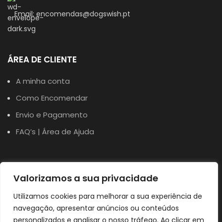
Email: encomendas@dogswish.pt
ÁREA DE CLIENTE
A minha conta
Como Encomendar
Envio e Pagamento
FAQ’s | Área de Ajuda
TERMOS
Valorizamos a sua privacidade
Política de Privacidade
Utilizamos cookies para melhorar a sua experiência de
Política de Cookies
navegação, apresentar anúncios ou conteúdos
personalizados e analisar o nosso tráfego. Ao clicar em