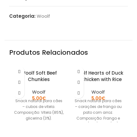
Categoria:
Woolf
Produtos Relacionados
Woolf Soft Beef
Woolf Hearts of Duck
W
Chunkies
or Chicken with Rice
Woolf
Woolf
5,00
€
5,00
€
Snack natural para cães
Snack natural para cães
S
– cubos de vitela.
– corações de frango ou
– 
Composição: Vitela (85%),
pato com arroz.
C
glicerina (3%).
Composição: Frango e
Apresentação:
pato (85%), arroz (8%),
embalagem 100g com
minerais,
fecho zip.