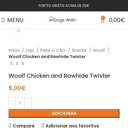
PORTES GRÁTIS ACIMA DE 35€
MENU
0
0,00
€
Click to enlarge
Início
Loja
PARA O CÃO
Snacks
Woolf
Woolf Chicken and Rawhide Twister
Woolf Chicken and Rawhide Twister
5,00
€
ADICIONAR
Compare
Adicionar aos favoritos