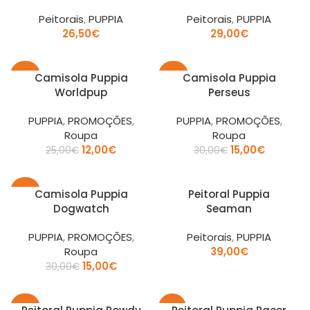
Peitorais
,
PUPPIA
Peitorais
,
PUPPIA
26,50
€
29,00
€
-52%
-50%
Camisola Puppia
Camisola Puppia
Worldpup
Perseus
PUPPIA
,
PROMOÇÕES
,
PUPPIA
,
PROMOÇÕES
,
Roupa
Roupa
12,00
€
15,00
€
25,00
€
30,00
€
-50%
Camisola Puppia
Peitoral Puppia
Dogwatch
Seaman
PUPPIA
,
PROMOÇÕES
,
Peitorais
,
PUPPIA
Roupa
39,00
€
15,00
€
30,00
€
-20%
-19%