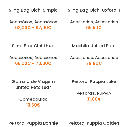
Sling Bag Olchi Simple
Sling Bag Olchi Oxford II
Acessórios
,
Acessórios
Acessórios
,
Acessórios
62,00
€
–
67,00
€
65,50
€
Sling Bag Olchi Hug
Mochila United Pets
Acessórios
,
Acessórios
Acessórios
,
Acessórios
65,00
€
–
70,00
€
79,90
€
Garrafa de Viagem
Peitoral Puppia Luke
United Pets Leaf
Peitorais
,
PUPPIA
Comedouros
31,00
€
13,50
€
Peitoral Puppia Bonnie
Peitoral Puppia Caiden