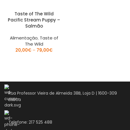
Taste of The Wild
Pacific Stream Puppy –
Salmão
Alimentação
,
Taste of
The Wild
20,00
€
–
79,00
€
Rua Professor Vieira de Almeida 38B, Loja D | 1600-309
Lisboa
Telefone: 217 525 488