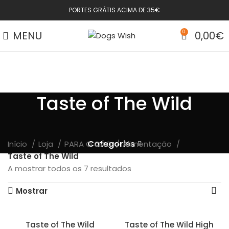
PORTES GRÁTIS ACIMA DE 35€
MENU
0
0,00
€
Taste of The Wild
Categories
Início
Loja
PARA O CÃO
Alimentação
Taste of The Wild
A mostrar todos os 7 resultados
Mostrar
Taste of The Wild
Taste of The Wild High