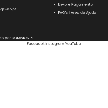
Envio e Pagamento
gswish.pt
FAQ’s | Área de Ajuda
ido por
DOMINIOS.PT
Facebook
Instagram
YouTube