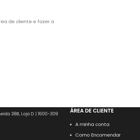
ea de cliente e fazer a
ÁREA DE CLIENTE
eida 38B, Loja D | 1600-309
A minha conta
Como Encomendar