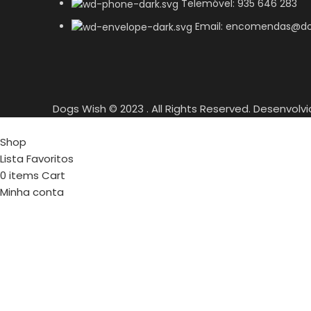
Telemóvel: 935 646 283
Email: encomendas@do
Dogs Wish © 2023 . All Rights Reserved. Desenvolv
Shop
Lista Favoritos
0
items
Cart
Minha conta