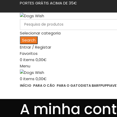
PORTES GRÁTIS ACIMA DE 35€
Selecionar categoria
Search
Entrar / Registar
Favoritos
0
items
0,00
€
Menu
0
items
0,00
€
INÍCIO
PARA O CÃO
PARA O GATO
DIETA BARF
PUPPIA
VE
A minha con