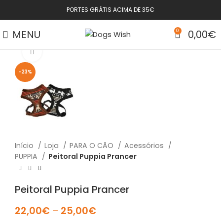
PORTES GRÁTIS ACIMA DE 35€
MENU
0
0,00
€
Click to enlarge
-23%
Início
Loja
PARA O CÃO
Acessórios
PUPPIA
Peitoral Puppia Prancer
Peitoral Puppia Prancer
22,00
€
–
25,00
€