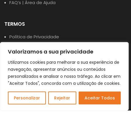
FAQ’s | Área de Ajuda
TERMOS
Política de Privacidade
Política de Cookies
Valorizamos a sua privacidade
Termos e Condições
Utilizamos cookies para melhorar a sua experiência de
Livro de Reclamações Online
navegação, apresentar anúncios ou conteúdos
personalizados e analisar o nosso tráfego. Ao clicar em
"Aceitar Todos", concorda com a utilização de cookies.
Personalizar
Rejeitar
Aceitar Todos
0
ta Favoritos
Shop
Minha conta
Cart
Dogs Wish © 2023 . All Rights Reserved. Desenvolvido por
DOMINIOS.PT