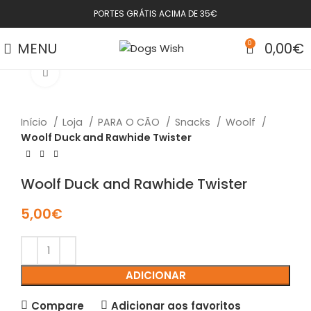
PORTES GRÁTIS ACIMA DE 35€
MENU
0
0,00
€
Click to enlarge
Início
Loja
PARA O CÃO
Snacks
Woolf
Woolf Duck and Rawhide Twister
Woolf Duck and Rawhide Twister
5,00
€
ADICIONAR
Compare
Adicionar aos favoritos