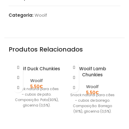
Categoria:
Woolf
Produtos Relacionados
Woolf Duck Chunkies
Woolf Lamb
Chunkies
Woolf
5,50
€
Woolf
Snack natural para cães
5,50
€
– cubos de pato.
Snack natural para cães
Sn
Composição: Pato(93%),
– cubos de borrego.
g
glicerina (0,5%).
Composição: Borrego
Apresentação:
(91%), glicerina (0,5%).
(
embalagem 100g com
Apresentação:
fecho zip.
embalagem 100g com
fecho zip.