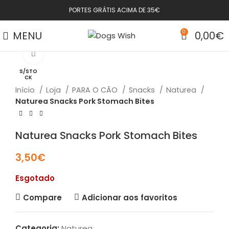
PORTES GRÁTIS ACIMA DE 35€
MENU
0
0,00
€
Click to enlarge
S/STO
CK
Início
Loja
PARA O CÃO
Snacks
Naturea
Naturea Snacks Pork Stomach Bites
Naturea Snacks Pork Stomach Bites
3,50
€
Esgotado
Compare
Adicionar aos favoritos
Categoria:
Naturea