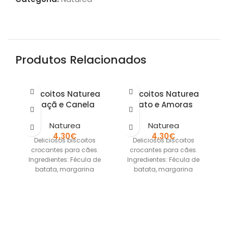
Produtos Relacionados
Biscoitos Naturea
Biscoitos Naturea
Maçã e Canela
Pato e Amoras
Naturea
Naturea
4,30
€
4,30
€
Deliciosos biscoitos
Deliciosos biscoitos
crocantes para cães.
crocantes para cães.
Ingredientes: Fécula de
Ingredientes: Fécula de
batata, margarina
batata, margarina
vegetal, ovos inteiros, mel,
vegetal, ovos inteiros, mel,
ve
maçã e canela.´ sem
pato e amoras. sem
cereais sem conservantes
cereais sem conservantes
ce