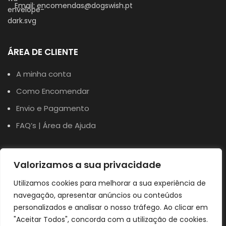
Email: encomendas@dogswish.pt
ÁREA DE CLIENTE
A minha conta
Como Encomendar
Envio e Pagamento
FAQ’s | Área de Ajuda
TERMOS
Valorizamos a sua privacidade
Utilizamos cookies para melhorar a sua experiência de
Política de Privacidade
navegação, apresentar anúncios ou conteúdos
Política de Cookies
personalizados e analisar o nosso tráfego. Ao clicar em
Termos e Condições
"Aceitar Todos", concorda com a utilização de cookies.