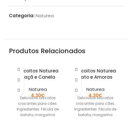
Categoria:
Naturea
Produtos Relacionados
Biscoitos Naturea
Biscoitos Naturea
Maçã e Canela
Pato e Amoras
Naturea
Naturea
4,30
€
4,30
€
Deliciosos biscoitos
Deliciosos biscoitos
crocantes para cães.
crocantes para cães.
Ingredientes: Fécula de
Ingredientes: Fécula de
batata, margarina
batata, margarina
vegetal, ovos inteiros, mel,
vegetal, ovos inteiros, mel,
ve
maçã e canela.´ sem
pato e amoras. sem
cereais sem conservantes
cereais sem conservantes
ce