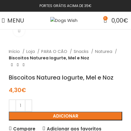
PORTES GRÁTIS ACIMA DE 35€
MENU
0
0,00
€
Click to enlarge
Início
Loja
PARA O CÃO
Snacks
Naturea
Biscoitos Naturea Iogurte, Mel e Noz
Biscoitos Naturea Iogurte, Mel e Noz
4,30
€
ADICIONAR
Compare
Adicionar aos favoritos