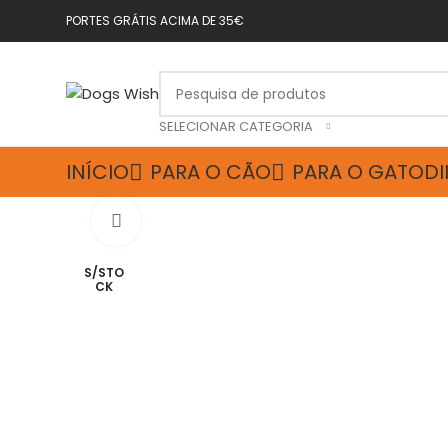
PORTES GRÁTIS ACIMA DE 35€
SELECIONAR CATEGORIA
INÍCIO
PARA O CÃO
PARA O GATO
DI
Click to enlarge
S/STO
CK