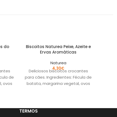
os do
Biscoitos Naturea Peixe, Azeite e
Biscoi
Ervas Aromáticas
Naturea
4,30
€
cantes
Deliciosos biscoitos crocantes
Delic
écula de
para cães. Ingredientes: Fécula de
para cã
, ovos
batata, margarina vegetal, ovos
batata
osque.
inteiros, peixe, azeite e ervas. sem
inteir
vantes
cereais sem conservantes
cer
TERMOS