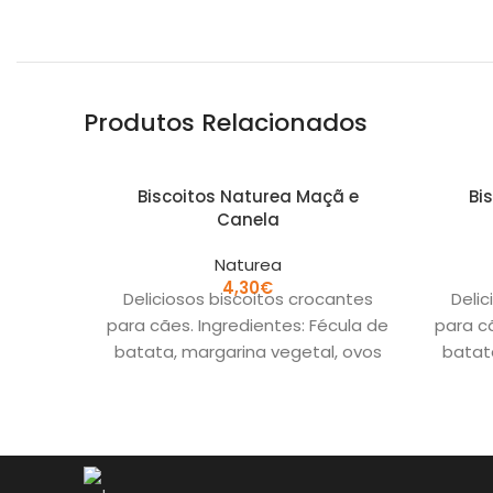
Produtos Relacionados
Biscoitos Naturea Maçã e
Bi
Canela
Naturea
4,30
€
Deliciosos biscoitos crocantes
Delic
para cães. Ingredientes: Fécula de
para cã
batata, margarina vegetal, ovos
batat
inteiros, mel, maçã e canela.´ sem
inteir
cereais sem conservantes
ce