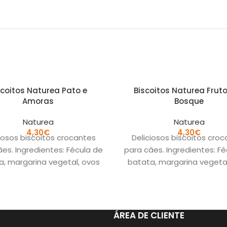
scoitos Naturea Pato e
Biscoitos Naturea Frut
Amoras
Bosque
Naturea
Naturea
4,30
€
4,30
€
iosos biscoitos crocantes
Deliciosos biscoitos cro
es. Ingredientes: Fécula de
para cães. Ingredientes: F
a, margarina vegetal, ovos
batata, margarina vegetal
os, mel, pato e amoras. sem
inteiros, mel, frutos do b
reais sem conservantes
sem cereais sem conser
ÁREA DE CLIENTE