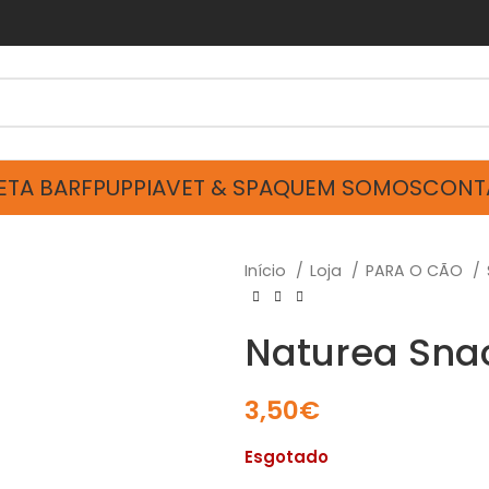
ETA BARF
PUPPIA
VET & SPA
QUEM SOMOS
CONT
Início
Loja
PARA O CÃO
Naturea Snac
3,50
€
Esgotado