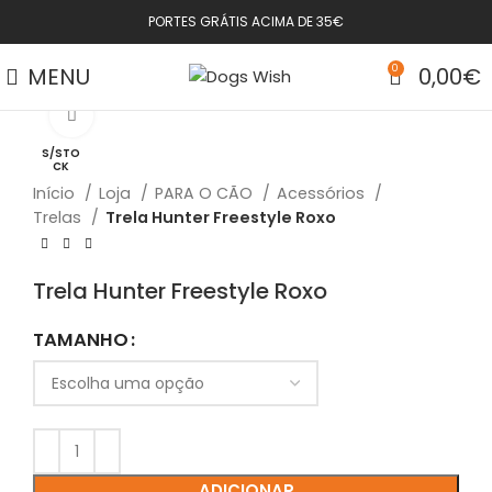
PORTES GRÁTIS ACIMA DE 35€
MENU
0
0,00
€
Click to enlarge
S/STO
CK
Início
Loja
PARA O CÃO
Acessórios
Trelas
Trela Hunter Freestyle Roxo
Trela Hunter Freestyle Roxo
TAMANHO
ADICIONAR