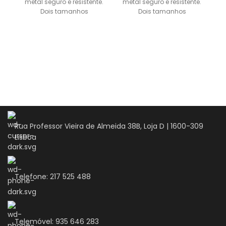
metal seguro e resistente.
metal seguro e resistente.
r
Dois tamanhos
Dois tamanhos
disponíveis: S – 1,2 m
disponíveis: S – 1,2 m
Rua Professor Vieira de Almeida 38B, Loja D | 1600-309
Lisboa
Telefone: 217 525 488
Telemóvel: 935 646 283