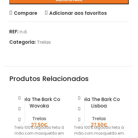
Compare
Adicionar aos favoritos
REF:
n.d.
Categoria:
Trelas
Produtos Relacionados
Trela The Bark Co
Trela The Bark Co
Wovoka
Lisboa
Trelas
Trelas
27,50
€
27,50
€
Trela 100% algodão feita à
Trela 100% algodão feita à
mão com mosquetão em
mão com mosquetão em