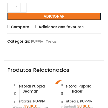
ADICIONAR
Compare
Adicionar aos favoritos
Categorias:
PUPPIA
,
Trelas
Produtos Relacionados
-19%
-2
Peitoral Puppia
Peitoral Puppia
P
Seaman
Racer
Peitorais
,
PUPPIA
Peitorais
,
PUPPIA
39,00
€
30,00
€
37,00
€