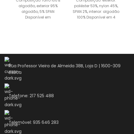
Composição: forro 100%
Composição: exterior:
algodão, exterior 95%
poliéster 53%, nylon 45%,
a
algodão, 5% SPAN
SPAN 2%, interior: algodão
Disponível em
100% Disponível em 4
3 tamanhos e 3 cores.
tamanhos e 2 cores.
Tamanho Pescoço Peito
Tamanho Pescoço
2
Comprimento S
Rua Professor Vieira de Almeida 38B, Loja D | 1600-309
Lisboa
Telefone: 217 525 488
Telemóvel: 935 646 283