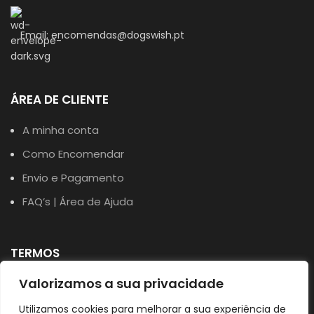
Email: encomendas@dogswish.pt
ÁREA DE CLIENTE
A minha conta
Como Encomendar
Envio e Pagamento
FAQ’s | Área de Ajuda
TERMOS
Valorizamos a sua privacidade
Política de Privacidade
Política de Cookies
Utilizamos cookies para melhorar a sua experiência de