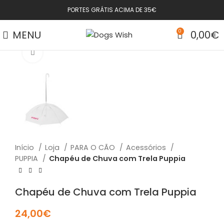
PORTES GRÁTIS ACIMA DE 35€
MENU
0
0,00
€
Click to enlarge
Início
Loja
PARA O CÃO
Acessórios
PUPPIA
Chapéu de Chuva com Trela Puppia
Chapéu de Chuva com Trela Puppia
24,00
€