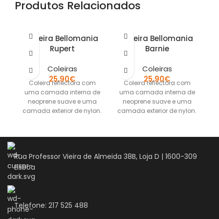
Produtos Relacionados
Coleira Bellomania
Coleira Bellomania
Rupert
Barnie
Coleiras
Coleiras
25,90
€
25,90
€
Coleira reflectora com
Coleira reflectora com
Co
uma camada interna de
uma camada interna de
neoprene suave e uma
neoprene suave e uma
camada exterior de nylon.
camada exterior de nylon.
t
Ajustável e adaptável na
Ajustável e adaptável na
perfeição
perfeição
Rua Professor Vieira de Almeida 38B, Loja D | 1600-309
Lisboa
Telefone: 217 525 488