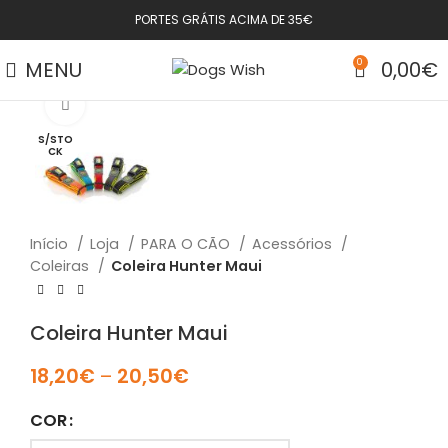
PORTES GRÁTIS ACIMA DE 35€
MENU
0
0,00
€
Click to enlarge
S/STO
CK
Início
Loja
PARA O CÃO
Acessórios
Coleiras
Coleira Hunter Maui
Coleira Hunter Maui
18,20
€
–
20,50
€
COR