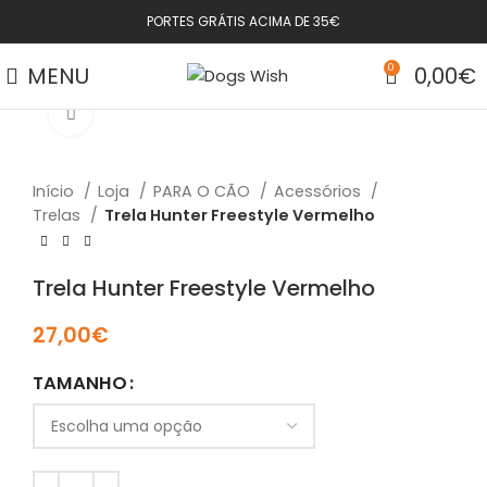
PORTES GRÁTIS ACIMA DE 35€
MENU
0
0,00
€
Click to enlarge
Início
Loja
PARA O CÃO
Acessórios
Trelas
Trela Hunter Freestyle Vermelho
Trela Hunter Freestyle Vermelho
27,00
€
TAMANHO