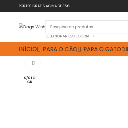
PORTES GRÁTIS ACIMA DE 35€
SELECIONAR CATEGORIA
INÍCIO
PARA O CÃO
PARA O GATO
DI
Click to enlarge
S/STO
CK