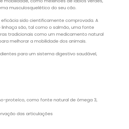
e mobilidade, como mexilhões de lábios verdes,
stema musculosquelético do seu cão.
a eficácia sido cientificamente comprovada. A
 linhaça são, tal como o salmão, uma fonte
lturas tradicionais como um medicamento natural
 para melhorar a mobilidade dos animais.
edientes para um sistema digestivo saudável,
o-proteíco, como fonte natural de ómega 3,
rvação das articulações