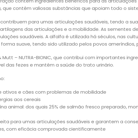
ração contém ingredientes benéficos para as articulações 
ucca, que contêm valiosas substâncias que apoiam todo o si
a contribuem para umas articulações saudáveis, tendo a su
artilagens das articulações e a mobilidade. As sementes de
ulações saudáveis. A alfalfa é utilizada há séculos, nas cu
e forma suave, tendo sido utilizado pelos povos ameríndios,
 & Mutt – NUTRA-BIONIC, que contribui com importantes ingr
el das fezes e mantém a saúde do trato urinário.
o:
 ativos e cães com problemas de mobilidade
ergias aos cereais
na animal: dos quais 25% de salmão fresco preparado, mon
feita para umas articulações saudáveis e garantem a conse
ções, com eficácia comprovada cientificamente