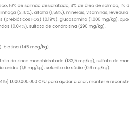
esco, 16% de salmão desidratado, 3% de óleo de salmão, 1%
, linhaça (3,16%), alfalfa (1,58%), minerais, vitaminas, leve
s (prebióticos FOS) (0,19%), glucosamina (1,000 mg/kg), quad
ndos (0,04%), sulfato de condroitina (290 mg/kg).
, biotina (145 mcg/kg).
ulfato de zinco monohidratado (133,5 mg/kg), sulfato de m
 anidro (1,6 mg/kg), selenito de sódio (0,6 mg/kg).
5] 1.000.000.000 CFU para ajudar a criar, manter e reconstru