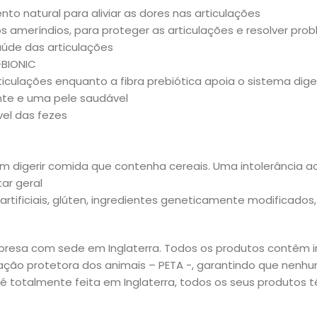
to natural para aliviar as dores nas articulações
vos ameríndios, para proteger as articulações e resolver pr
aúde das articulações
-BIONIC
ticulações enquanto a fibra prebiótica apoia o sistema dige
ante e uma pele saudável
vel das fezes
m digerir comida que contenha cereais. Uma intolerância a
ar geral
rtificiais, glúten, ingredientes geneticamente modificado
resa com sede em Inglaterra. Todos os produtos contêm i
ciação protetora dos animais – PETA -, garantindo que nen
é totalmente feita em Inglaterra, todos os seus produtos t