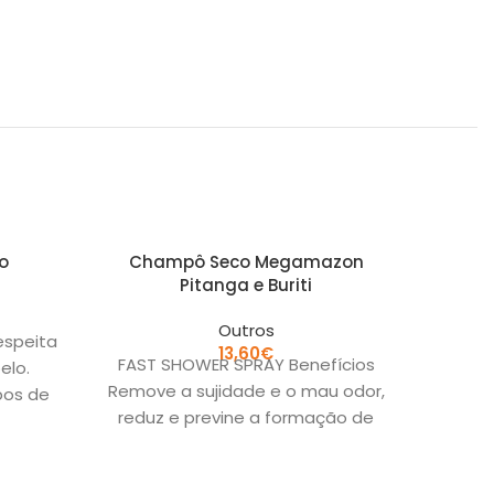
o
Champô Seco Megamazon
Hap
Pitanga e Buriti
Outros
espeita
13,60
€
FAST SHOWER SPRAY Benefícios
CÃO A
elo.
Remove a sujidade e o mau odor,
Alim
pos de
reduz e previne a formação de
cães ad
nós, facilita a
sa