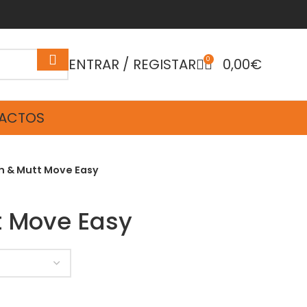
ENTRAR / REGISTAR
0
0,00
€
ACTOS
h & Mutt Move Easy
t Move Easy