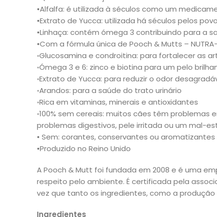
•Alfalfa: é utilizada à séculos como um medicamen
•Extrato de Yucca: utilizada há séculos pelos po
•Linhaça: contém ómega 3 contribuindo para a s
•Com a fórmula única de Pooch & Mutts – NUTRA
◦Glucosamina e condroitina: para fortalecer as ar
◦Ómega 3 e 6: zinco e biotina para um pelo brilh
◦Extrato de Yucca: para reduzir o odor desagradá
◦Arandos: para a saúde do trato urinário
◦Rica em vitaminas, minerais e antioxidantes
◦100% sem cereais: muitos cães têm problemas e
problemas digestivos, pele irritada ou um mal-est
• Sem: corantes, conservantes ou aromatizantes a
•Produzido no Reino Unido
A Pooch & Mutt foi fundada em 2008 e é uma emp
respeito pelo ambiente. É certificada pela asso
vez que tanto os ingredientes, como a produção 
Ingredientes