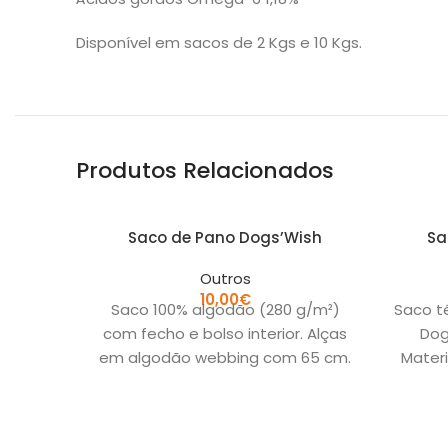
Disponível em sacos de 2 Kgs e 10 Kgs.
Produtos Relacionados
Saco de Pano Dogs’Wish
Sa
Outros
10,00
€
Saco 100% algodão (280 g/m²)
Saco t
com fecho e bolso interior. Alças
Dog
em algodão webbing com 65 cm.
Materi
Material | 100%
Med