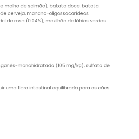
 de molho de salmão), batata doce, batata,
dura de cerveja, manano-oligossacarídeos
ril de rosa (0,04%), mexilhão de lábios verdes
anganês-monohidratado (105 mg/kg), sulfato de
ir uma flora intestinal equilibrada para os cães.