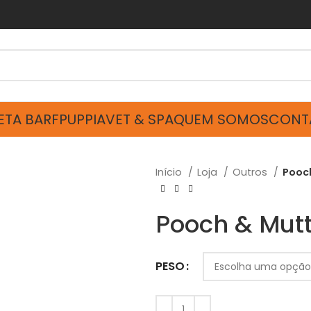
ETA BARF
PUPPIA
VET & SPA
QUEM SOMOS
CONT
Início
Loja
Outros
Pooc
Pooch & Mut
PESO