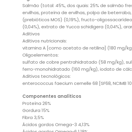
Salmão (total: 45%, dos quais: 25% de salmão fr
ervilhas, proteína de ervilhas, polpa de beterraba
(prebióticos MOS) (0,19%), fructo-oligossacarídeo
(0,04%), extrato de Yucca schidigera (0,04%), ara
Aditivos
Aditivos nutricionais:
vitamina A [como acetato de retilina] (180 mg/kg)
Oligoelementos:
sulfato de cobre pentrahidratado (58 mg/kg), s
ferro-monohidratado (160 mg/kg), iodato de cálcio
Aditivos tecnológicos:
enterococcus faecium cernelle 68 [SF68, NCIMB 1041
Componentes analíticos
Proteína 26%
Gordura 15%
Fibra 3,5%
Ácidos gordos Omega-3 4,13%
Ácidos gordos Omega-6 1,18%