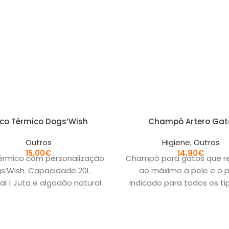
co Térmico Dogs’Wish
Champô Artero Gat
Outros
Higiene
,
Outros
15,00
€
14,90
€
érmico com personalização
Champô para gatos que r
s’Wish. Capacidade 20L.
ao máximo a pele e o p
al | Juta e algodão natural
Indicado para todos os ti
idas | 43cm/34cm/20cm
pelo. A