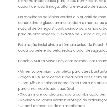
extrema importância para o seu bem-estar. Esta 
quadril de rosa, linhaça, alfalfa e extrato de Y
Os mexilhões de lábios verdes e o quadril de ros
condroitina e glucosamina, ajudam a manter as c
natural de ómega 3, contribuindo para umas artic
para as articulações. O extrato de Yucca cura, d
Esta ração inclui ainda a fórmula única de Pooch
cuida da pele e do pelo, reduz o odor desagradáv
Pooch & Mutt’s Move Easy com salmão, em resum
•Alimento premium completo para cães bastante
•Ração 100% sem cereais: ideal para cães com al
•Com 45% de salmão como única fonte de proteí
para uma mobilidade saudável
•Glucamina e condroitina: são a combinação per
•Mexilhão de lábios verdes: protege as articula
•Quadril de rosa: ajuda na mobilidade