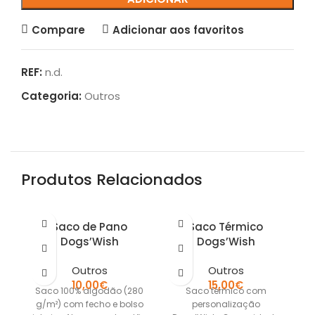
Compare
Adicionar aos favoritos
REF:
n.d.
Categoria:
Outros
Produtos Relacionados
Saco de Pano
Saco Térmico
Dogs’Wish
Dogs’Wish
Outros
Outros
10,00
€
15,00
€
Saco 100% algodão (280
Saco térmico com
C
g/m²) com fecho e bolso
personalização
re