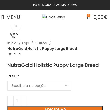
PORTES GRÁTIS ACIMA DE 35€
MENU
0
0,00
€
Click to enlarge
S/STO
CK
Início
Loja
Outros
NutraGold Holistic Puppy Large Breed
NutraGold Holistic Puppy Large Breed
PESO
ADICIONAR