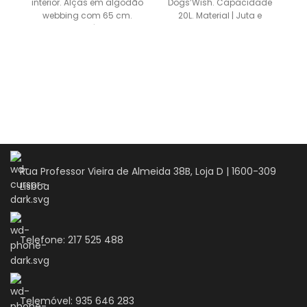
interior. Alças em algodão
Dogs’Wish. Capacidade
webbing com 65 cm.
20L. Material | Juta e
t
Material | 100%
algodão natural Medidas
| 43cm/34cm/20cm
Rua Professor Vieira de Almeida 38B, Loja D | 1600-309
Lisboa
Telefone: 217 525 488
Telemóvel: 935 646 283