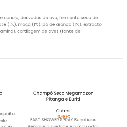
 de canola, derivados de ovo, fermento seco de
mate (1%), maçã (1%), pó de arando (1%), extracto
osamina), cartilagem de aves (fonte de
o
Champô Seco Megamazon
Hap
Pitanga e Buriti
Outros
espeita
13,60
€
FAST SHOWER SPRAY Benefícios
CÃO A
elo.
Remove a sujidade e o mau odor,
Alim