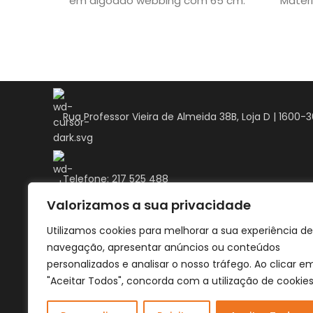
em algodão webbing com 65 cm.
Materi
Material | 100%
Med
Rua Professor Vieira de Almeida 38B, Loja D | 1600-
Telefone: 217 525 488
Valorizamos a sua privacidade
Utilizamos cookies para melhorar a sua experiência de
Telemóvel: 935 646 283
navegação, apresentar anúncios ou conteúdos
personalizados e analisar o nosso tráfego. Ao clicar e
"Aceitar Todos", concorda com a utilização de cookies
Email: encomendas@dogswish.pt