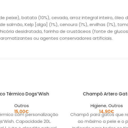
e peixe), batata (10%), cevada, arroz integral inteiro, óleo
de salmão, Kelp [alga] (1%), cenoura (1%), ervilhas (1%), to
 chicória desidratada, farinha de crustáceos (fonte de gluc
 aromatizantes ou agentes conservadores artificiais.
co Térmico Dogs’Wish
Champô Artero Gat
Outros
Higiene
,
Outros
15,00
€
14,90
€
érmico com personalização
Champô para gatos que r
s’Wish. Capacidade 20L.
ao máximo a pele e o p