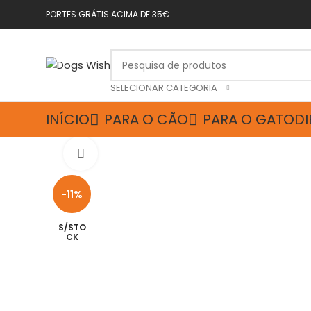
PORTES GRÁTIS ACIMA DE 35€
SELECIONAR CATEGORIA
INÍCIO
PARA O CÃO
PARA O GATO
DI
Click to enlarge
-11%
S/STO
CK