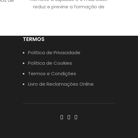
pos de
reduz e previne a formação de
cães ad
nós, facilita a
sa
TERMOS
Política de Privacidade
Política de Cookies
Termos e Condições
Livro de Reclamações Online