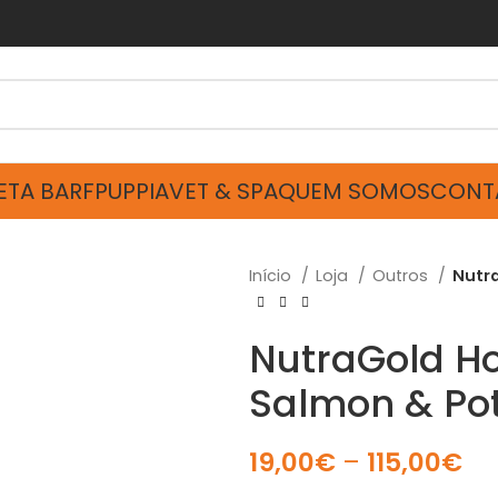
ETA BARF
PUPPIA
VET & SPA
QUEM SOMOS
CONT
Início
Loja
Outros
Nutra
NutraGold Ho
Salmon & Po
19,00
€
–
115,00
€