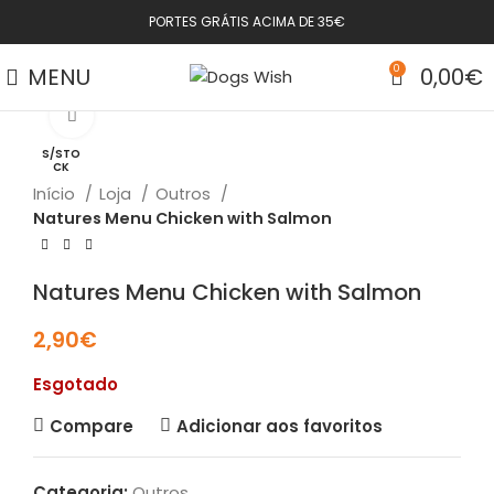
PORTES GRÁTIS ACIMA DE 35€
MENU
0
0,00
€
Click to enlarge
S/STO
CK
Início
Loja
Outros
Natures Menu Chicken with Salmon
Natures Menu Chicken with Salmon
2,90
€
Esgotado
Compare
Adicionar aos favoritos
Categoria:
Outros