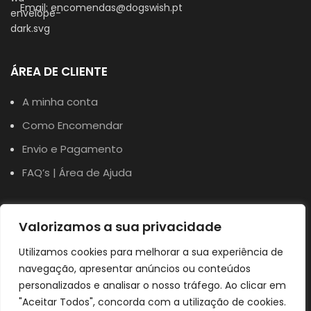
Email: encomendas@dogswish.pt
ÁREA DE CLIENTE
A minha conta
Como Encomendar
Envio e Pagamento
FAQ’s | Área de Ajuda
TERMOS
Valorizamos a sua privacidade
Utilizamos cookies para melhorar a sua experiência de
Política de Privacidade
navegação, apresentar anúncios ou conteúdos
Política de Cookies
personalizados e analisar o nosso tráfego. Ao clicar em
Termos e Condições
"Aceitar Todos", concorda com a utilização de cookies.