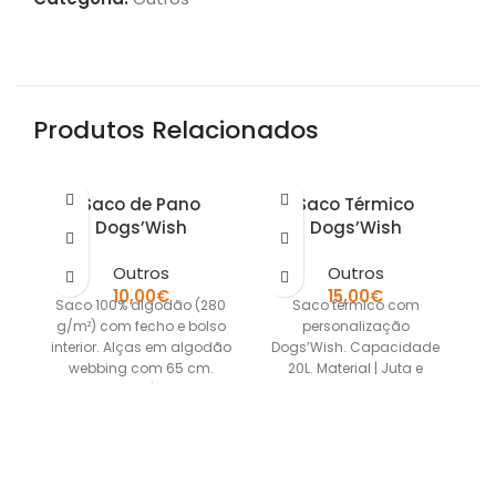
Produtos Relacionados
Saco de Pano
Saco Térmico
Dogs’Wish
Dogs’Wish
Outros
Outros
10,00
€
15,00
€
Saco 100% algodão (280
Saco térmico com
C
g/m²) com fecho e bolso
personalização
re
interior. Alças em algodão
Dogs’Wish. Capacidade
webbing com 65 cm.
20L. Material | Juta e
t
Material | 100%
algodão natural Medidas
| 43cm/34cm/20cm