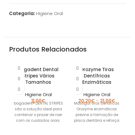
Categoria:
Higiene Oral
Produtos Relacionados
Bogadent Dental
Orozyme Tiras
Stripes Vários
Dentífricas
Tamanhos
Enzimáticas
Higiene Oral
Higiene Oral
11,00
€
20,20
€
–
21,00
€
bogadent® DENTAL STRIPES
Mastigar tiras dentificas
são a solução ideal para
Orozyme enzimáticas
m
combinar o prazer de roer
previne a formação de
d
com os cuidados orais.
placa dentária e reforça
Funcionalmente
as gengivas. Inclui
n
suplementados com
enzimas, tais como a
ro