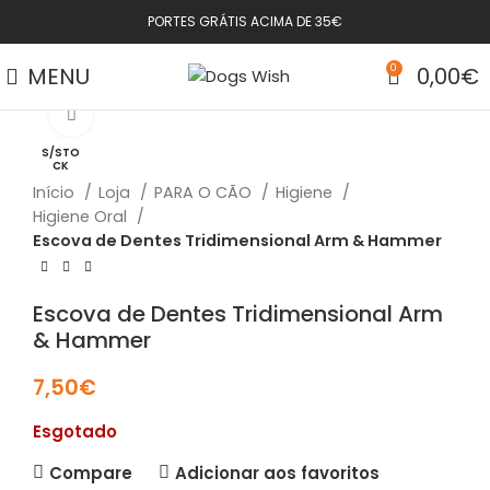
PORTES GRÁTIS ACIMA DE 35€
MENU
0
0,00
€
Click to enlarge
S/STO
CK
Início
Loja
PARA O CÃO
Higiene
Higiene Oral
Escova de Dentes Tridimensional Arm & Hammer
Escova de Dentes Tridimensional Arm
& Hammer
7,50
€
Esgotado
Compare
Adicionar aos favoritos