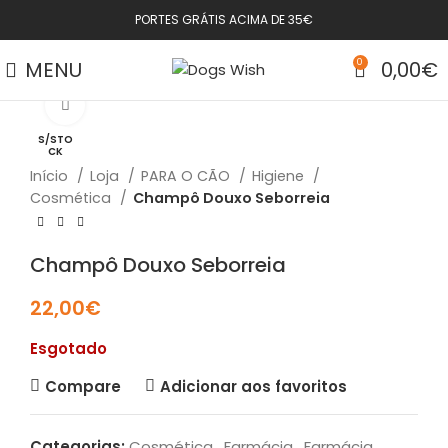
PORTES GRÁTIS ACIMA DE 35€
MENU
0
0,00
€
Click to enlarge
S/STO
CK
Início
Loja
PARA O CÃO
Higiene
Cosmética
Champô Douxo Seborreia
Champô Douxo Seborreia
22,00
€
Esgotado
Compare
Adicionar aos favoritos
Categorias:
Cosmética
,
Farmácia
,
Farmácia
,