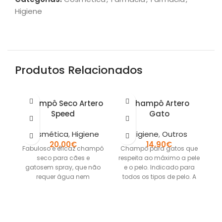
Higiene
Produtos Relacionados
Champô Seco Artero
Champô Artero
Speed
Gato
Cosmética
,
Higiene
Higiene
,
Outros
20,00
€
14,90
€
Fabuloso e eficaz champô
Champô para gatos que
seco para cães e
respeita ao máximo a pele
Om
gatosem spray, que não
e o pelo. Indicado para
requer água nem
todos os tipos de pelo. A
enxaguamento. Champô
Artero Speed restaura
d
o