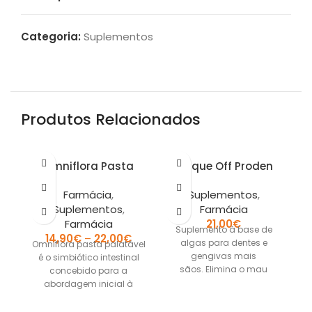
Categoria:
Suplementos
Produtos Relacionados
Omniflora Pasta
Plaque Off Proden
Farmácia
,
Suplementos
,
Suplementos
,
Farmácia
O
Farmácia
21,00
€
b
Suplemento à base de
14,90
€
–
22,00
€
e
algas para dentes e
Omniflora pasta palatável
o
gengivas mais
é o simbiótico intestinal
sãos. Elimina o mau
concebido para a
hálito.
abordagem inicial à
Composição: Ascophyllum
diarreia que proporciona
nodosum Administrar por
o mais rápido reequilíbrio