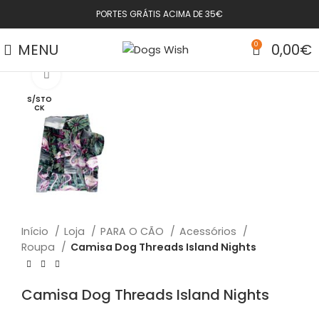
PORTES GRÁTIS ACIMA DE 35€
MENU
0
0,00
€
Click to enlarge
S/STO
CK
Início
Loja
PARA O CÃO
Acessórios
Roupa
Camisa Dog Threads Island Nights
Camisa Dog Threads Island Nights