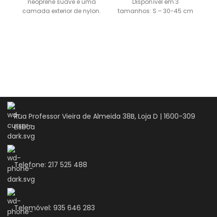
neoprene suave e uma
Disponível em 3
camada exterior de nylon.
tamanhos: S – 30-45 cm
t
Ajustável e adaptável na
x 1,5 cm M
perfeição
Rua Professor Vieira de Almeida 38B, Loja D | 1600-309
Lisboa
Telefone: 217 525 488
Telemóvel: 935 646 283