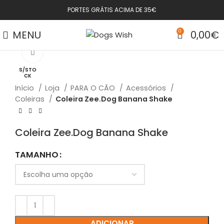
PORTES GRÁTIS ACIMA DE 35€
MENU
0
0,00
€
Click to enlarge
S/STO
CK
Início
Loja
PARA O CÃO
Acessórios
Coleiras
Coleira Zee.Dog Banana Shake
Coleira Zee.Dog Banana Shake
TAMANHO
ADICIONAR