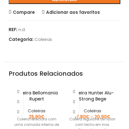
Compare
Adicionar aos favoritos
REF:
n.d.
Categoria:
Coleiras
Produtos Relacionados
Coleira Bellomania
Coleira Hunter Alu-
Rupert
Strong Bege
Coleiras
Coleiras
25,90
€
17,80
€
–
20,90
€
Coleira reflectora com
Coleira regulável de nylon
Co
uma camada interna de
com fecho em inox.