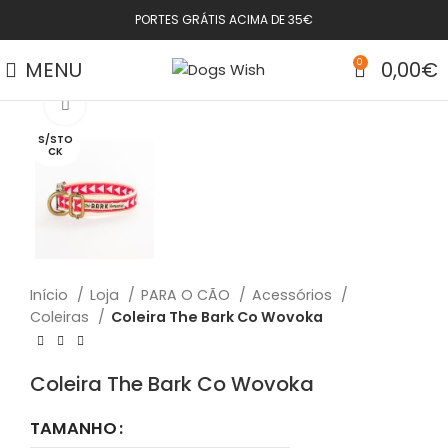
PORTES GRÁTIS ACIMA DE 35€
MENU
0
0,00
€
Click to enlarge
S/STO
CK
Início
Loja
PARA O CÃO
Acessórios
Coleiras
Coleira The Bark Co Wovoka
Coleira The Bark Co Wovoka
TAMANHO