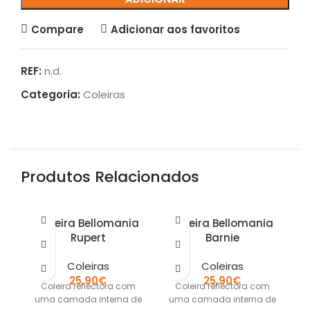
Compare
Adicionar aos favoritos
REF:
n.d.
Categoria:
Coleiras
Produtos Relacionados
Coleira Bellomania
Coleira Bellomania
Rupert
Barnie
Coleiras
Coleiras
25,90
€
25,90
€
Coleira reflectora com
Coleira reflectora com
Co
uma camada interna de
uma camada interna de