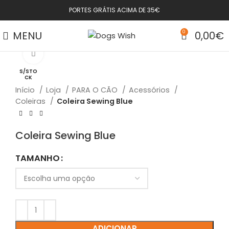
PORTES GRÁTIS ACIMA DE 35€
MENU
0
0,00
€
Click to enlarge
S/STO
CK
Início
Loja
PARA O CÃO
Acessórios
Coleiras
Coleira Sewing Blue
Coleira Sewing Blue
TAMANHO
ADICIONAR