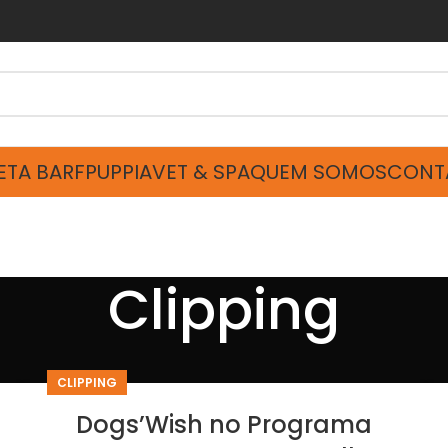
ETA BARF
PUPPIA
VET & SPA
QUEM SOMOS
CONT
Clipping
CLIPPING
Dogs’Wish no Programa