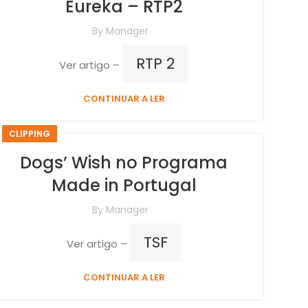
Eureka – RTP2
By
Manager
RTP 2
Ver artigo –
CONTINUAR A LER
CLIPPING
Dogs’ Wish no Programa
Made in Portugal
By
Manager
TSF
Ver artigo –
CONTINUAR A LER