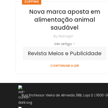
CLIPPING
Nova marca aposta em
alimentação animal
saudável
By
Manager
Ver artigo –
Revista Meios e Publicidade
CONTINUAR A LER
Rua Professor Vieira de Almeida 38B, Loja D | 1600-