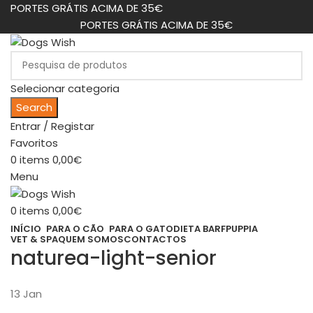
PORTES GRÁTIS ACIMA DE 35€
PORTES GRÁTIS ACIMA DE 35€
Selecionar categoria
Search
Entrar / Registar
Favoritos
0
items
0,00
€
Menu
0
items
0,00
€
INÍCIO
PARA O CÃO
PARA O GATO
DIETA BARF
PUPPIA
VET & SPA
QUEM SOMOS
CONTACTOS
naturea-light-senior
13
Jan