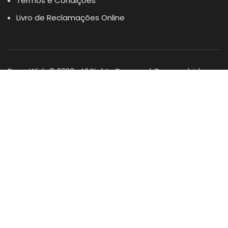
Termos e Condições
Livro de Reclamações Online
Dogs Wish © 2023 . All Rights Reserved. Desenvolvido por
DOMINIOS.PT
Facebook
Instagram
YouTube
Shop
Lista Favoritos
0
items
Cart
Minha conta