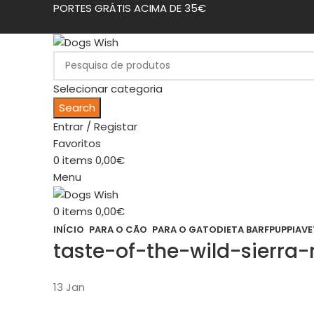
PORTES GRÁTIS ACIMA DE 35€
Selecionar categoria
Search
Entrar / Registar
Favoritos
0
items
0,00
€
Menu
0
items
0,00
€
INÍCIO
PARA O CÃO
PARA O GATO
DIETA BARF
PUPPIA
VE
taste-of-the-wild-sierra
13
Jan