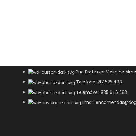
Rua Professor Vieira de Alme
Telefone: 217 525 488
Telemóvel: 935 646 283
Email: encomendas@dog