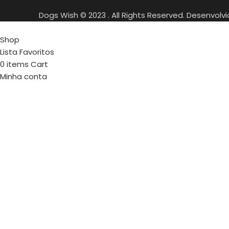
Dogs Wish © 2023 . All Rights Reserved. Desenvolv
Shop
Lista Favoritos
0
items
Cart
Minha conta