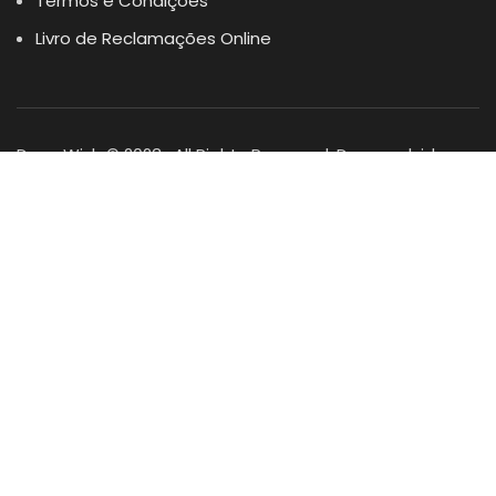
Termos e Condições
Livro de Reclamações Online
Dogs Wish © 2023 . All Rights Reserved. Desenvolvido por
DOMINIOS.PT
Facebook
Instagram
YouTube
Shop
Lista Favoritos
0
items
Cart
Minha conta