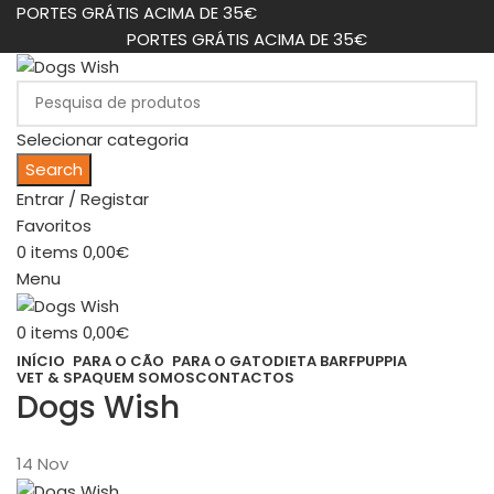
PORTES GRÁTIS ACIMA DE 35€
PORTES GRÁTIS ACIMA DE 35€
Selecionar categoria
Search
Entrar / Registar
Favoritos
0
items
0,00
€
Menu
0
items
0,00
€
INÍCIO
PARA O CÃO
PARA O GATO
DIETA BARF
PUPPIA
VET & SPA
QUEM SOMOS
CONTACTOS
Dogs Wish
14
Nov