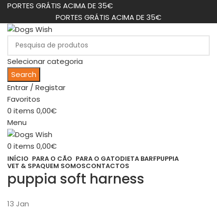
PORTES GRÁTIS ACIMA DE 35€
PORTES GRÁTIS ACIMA DE 35€
Selecionar categoria
Search
Entrar / Registar
Favoritos
0
items
0,00
€
Menu
0
items
0,00
€
INÍCIO
PARA O CÃO
PARA O GATO
DIETA BARF
PUPPIA
VET & SPA
QUEM SOMOS
CONTACTOS
puppia soft harness
13
Jan