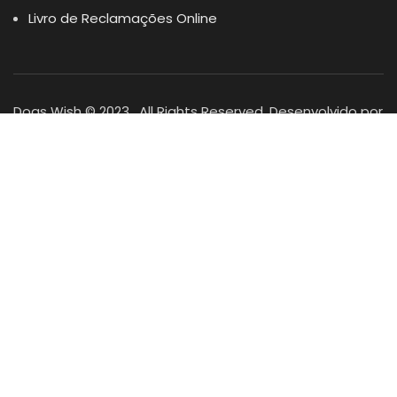
Livro de Reclamações Online
Dogs Wish © 2023 . All Rights Reserved. Desenvolvido por
DOMINIOS.PT
Facebook
Instagram
YouTube
Shop
Lista Favoritos
0
items
Cart
Minha conta