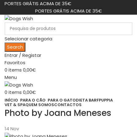
PORTES GRÁTIS ACIMA DE 35€
PORTES GRÁTIS ACIMA DE 35€
Selecionar categoria
Search
Entrar / Registar
Favoritos
0
items
0,00
€
Menu
0
items
0,00
€
INÍCIO
PARA O CÃO
PARA O GATO
DIETA BARF
PUPPIA
VET & SPA
QUEM SOMOS
CONTACTOS
Photo by Joana Meneses
14
Nov