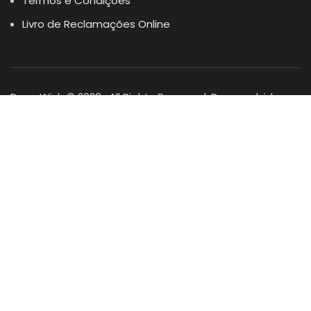
Termos e Condições
Livro de Reclamações Online
Dogs Wish © 2023 . All Rights Reserved. Desenvolvido por
DOMINIOS.PT
Facebook
Instagram
YouTube
Shop
Lista Favoritos
0
items
Cart
Minha conta