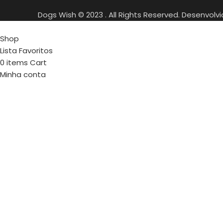
Dogs Wish © 2023 . All Rights Reserved. Desenvolv
Shop
Lista Favoritos
0
items
Cart
Minha conta