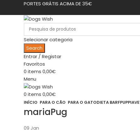
PORTES GRÁTIS ACIMA DE 35€
Selecionar categoria
Search
Entrar / Registar
Favoritos
0
items
0,00
€
Menu
0
items
0,00
€
INÍCIO
PARA O CÃO
PARA O GATO
DIETA BARF
PUPPIA
VE
mariaPug
09
Jan