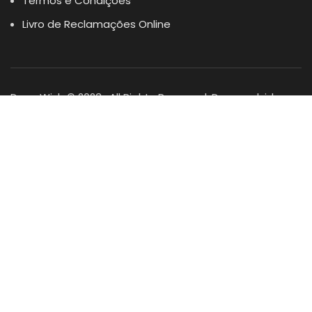
Termos e Condições
Livro de Reclamações Online
Dogs Wish © 2023 . All Rights Reserved. Desenvolvido por
DOMINIOS.PT
Facebook
Instagram
YouTube
Shop
Lista Favoritos
0
items
Cart
Minha conta