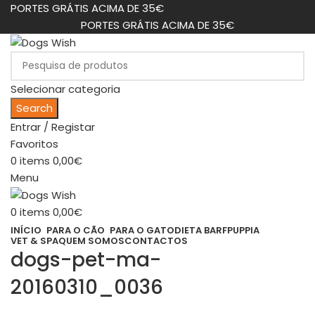
PORTES GRÁTIS ACIMA DE 35€
PORTES GRÁTIS ACIMA DE 35€
Selecionar categoria
Search
Entrar / Registar
Favoritos
0
items
0,00
€
Menu
0
items
0,00
€
INÍCIO
PARA O CÃO
PARA O GATO
DIETA BARF
PUPPIA
VET & SPA
QUEM SOMOS
CONTACTOS
dogs-pet-ma-
20160310_0036