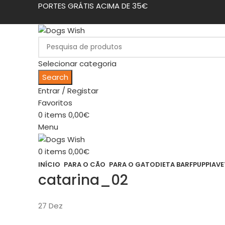
PORTES GRÁTIS ACIMA DE 35€
Selecionar categoria
Search
Entrar / Registar
Favoritos
0
items
0,00
€
Menu
0
items
0,00
€
INÍCIO
PARA O CÃO
PARA O GATO
DIETA BARF
PUPPIA
VE
catarina_02
27
Dez