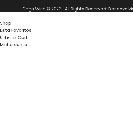
Dogs Wish © 2023 . All Rights Reserved. Desenvolv
Shop
Lista Favoritos
0
items
Cart
Minha conta