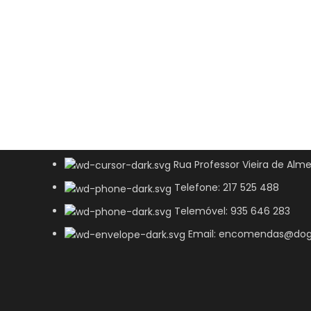
Rua Professor Vieira de Alme
Telefone: 217 525 488
Telemóvel: 935 646 283
Email: encomendas@dog