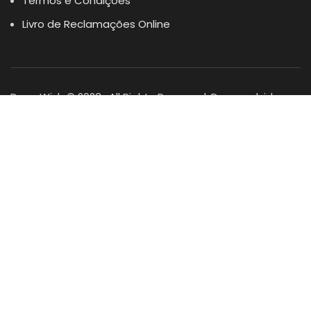
Termos e Condições
Livro de Reclamações Online
Dogs Wish © 2023 . All Rights Reserved. Desenvolvido por
DOMINIOS.PT
Facebook
Instagram
YouTube
Shop
Lista Favoritos
0
items
Cart
Minha conta