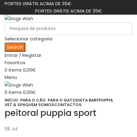
PORTES GRÁTIS ACIMA DE 35€
PORTES GRÁTIS ACIMA DE 35€
Selecionar categoria
Search
Entrar / Registar
Favoritos
0
items
0,00
€
Menu
0
items
0,00
€
INÍCIO
PARA O CÃO
PARA O GATO
DIETA BARF
PUPPIA
VET & SPA
QUEM SOMOS
CONTACTOS
peitoral puppia sport
08
Jul