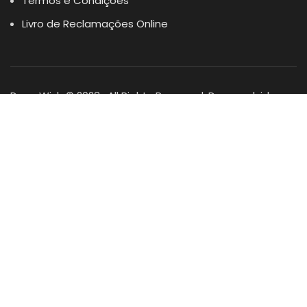
Termos e Condições
Livro de Reclamações Online
Dogs Wish © 2023 . All Rights Reserved. Desenvolvido por
DOMINIOS.PT
Facebook
Instagram
YouTube
Shop
Lista Favoritos
0
items
Cart
Minha conta