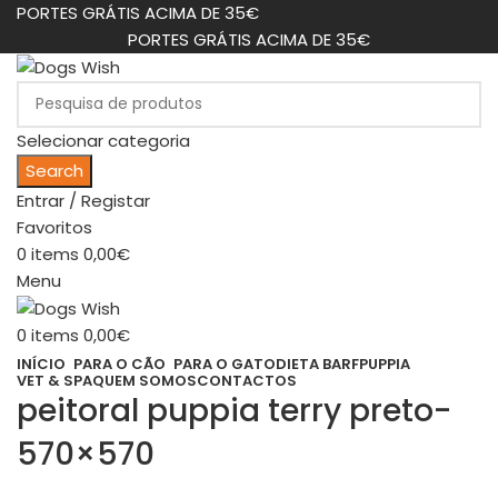
PORTES GRÁTIS ACIMA DE 35€
PORTES GRÁTIS ACIMA DE 35€
Selecionar categoria
Search
Entrar / Registar
Favoritos
0
items
0,00
€
Menu
0
items
0,00
€
INÍCIO
PARA O CÃO
PARA O GATO
DIETA BARF
PUPPIA
VET & SPA
QUEM SOMOS
CONTACTOS
peitoral puppia terry preto-
570×570