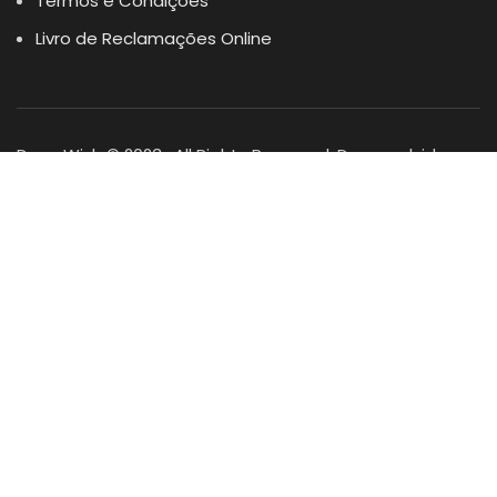
Termos e Condições
Livro de Reclamações Online
Dogs Wish © 2023 . All Rights Reserved. Desenvolvido por
DOMINIOS.PT
Facebook
Instagram
YouTube
Shop
Lista Favoritos
0
items
Cart
Minha conta