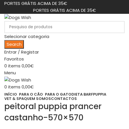
PORTES GRÁTIS ACIMA DE 35€
PORTES GRÁTIS ACIMA DE 35€
Selecionar categoria
Search
Entrar / Registar
Favoritos
0
items
0,00
€
Menu
0
items
0,00
€
INÍCIO
PARA O CÃO
PARA O GATO
DIETA BARF
PUPPIA
VET & SPA
QUEM SOMOS
CONTACTOS
peitoral puppia prancer
castanho-570×570