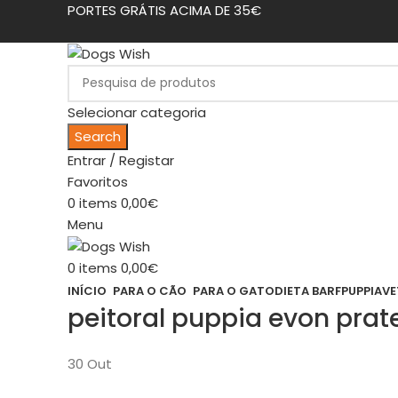
PORTES GRÁTIS ACIMA DE 35€
Selecionar categoria
Search
Entrar / Registar
Favoritos
0
items
0,00
€
Menu
0
items
0,00
€
INÍCIO
PARA O CÃO
PARA O GATO
DIETA BARF
PUPPIA
VE
peitoral puppia evon pr
30
Out