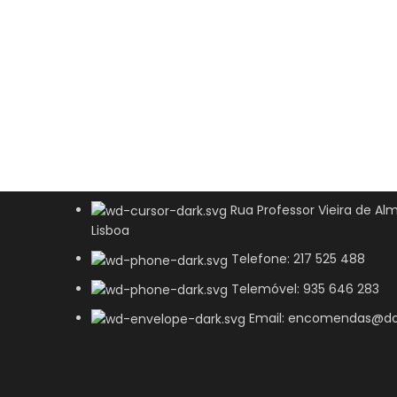
Rua Professor Vieira de Alm
Lisboa
Telefone: 217 525 488
Telemóvel: 935 646 283
Email: encomendas@do