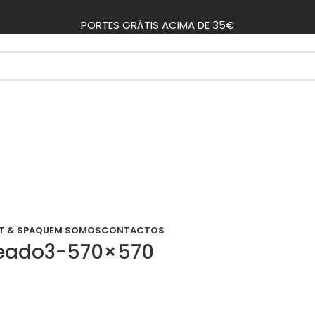
PORTES GRÁTIS ACIMA DE 35€
T & SPA
QUEM SOMOS
CONTACTOS
ateado3-570×570