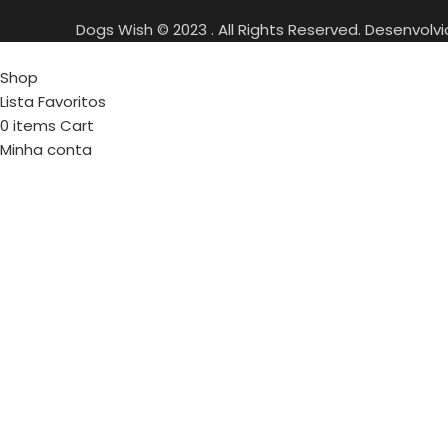
Dogs Wish © 2023 . All Rights Reserved. Desenvolv
Shop
Lista Favoritos
0
items
Cart
Minha conta