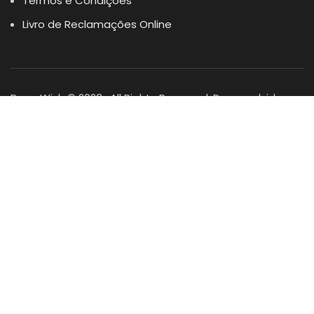
Termos e Condições
Livro de Reclamações Online
Dogs Wish © 2023 . All Rights Reserved. Desenvolvido por
DOMINIOS.PT
Facebook
Instagram
YouTube
Shop
Lista Favoritos
0
items
Cart
Minha conta