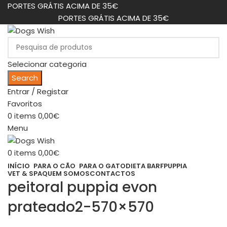
PORTES GRÁTIS ACIMA DE 35€
PORTES GRÁTIS ACIMA DE 35€
Selecionar categoria
Search
Entrar / Registar
Favoritos
0
items
0,00
€
Menu
0
items
0,00
€
INÍCIO
PARA O CÃO
PARA O GATO
DIETA BARF
PUPPIA
VET & SPA
QUEM SOMOS
CONTACTOS
peitoral puppia evon
prateado2-570×570