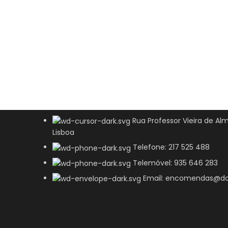
Rua Professor Vieira de Alm
Lisboa
Telefone: 217 525 488
Telemóvel: 935 646 283
Email: encomendas@do