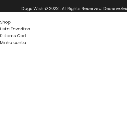
Dogs Wish © 2023 . All Rights Reserved. Desenvolv
Shop
Lista Favoritos
0
items
Cart
Minha conta