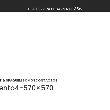
PORTES GRÁTIS ACIMA DE 35€
T & SPA
QUEM SOMOS
CONTACTOS
inzento4-570×570