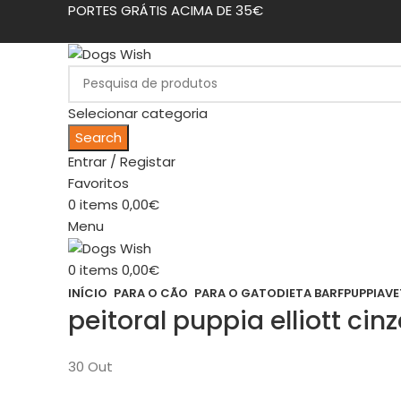
PORTES GRÁTIS ACIMA DE 35€
Selecionar categoria
Search
Entrar / Registar
Favoritos
0
items
0,00
€
Menu
0
items
0,00
€
INÍCIO
PARA O CÃO
PARA O GATO
DIETA BARF
PUPPIA
VE
peitoral puppia elliott c
30
Out