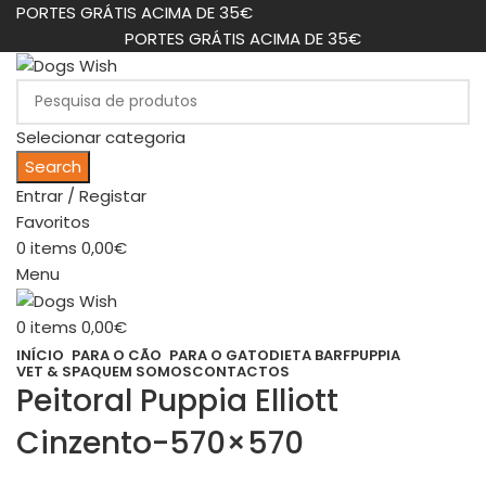
PORTES GRÁTIS ACIMA DE 35€
PORTES GRÁTIS ACIMA DE 35€
Selecionar categoria
Search
Entrar / Registar
Favoritos
0
items
0,00
€
Menu
0
items
0,00
€
INÍCIO
PARA O CÃO
PARA O GATO
DIETA BARF
PUPPIA
VET & SPA
QUEM SOMOS
CONTACTOS
Peitoral Puppia Elliott
Cinzento-570×570