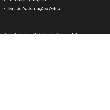
Termos e Condições
Livro de Reclamações Online
Dogs Wish © 2023 . All Rights Reserved. Desenvolvido por
DOMINIOS.PT
Facebook
Instagram
YouTube
Shop
Lista Favoritos
0
items
Cart
Minha conta