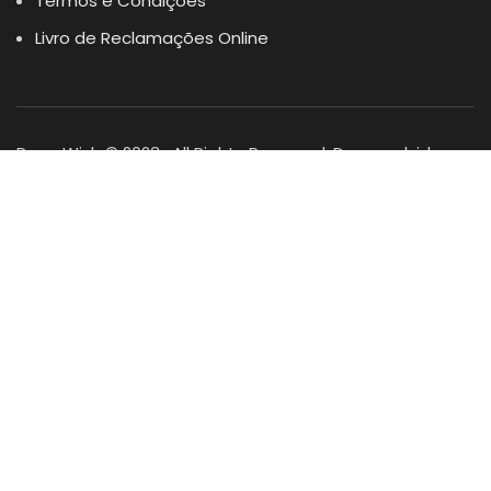
Termos e Condições
Livro de Reclamações Online
Dogs Wish © 2023 . All Rights Reserved. Desenvolvido por
DOMINIOS.PT
Facebook
Instagram
YouTube
Shop
Lista Favoritos
0
items
Cart
Minha conta