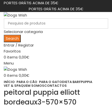
PORTES GRÁTIS ACIMA DE 35€
PORTES GRÁTIS ACIMA DE 35€
Selecionar categoria
Search
Entrar / Registar
Favoritos
0
items
0,00
€
Menu
0
items
0,00
€
INÍCIO
PARA O CÃO
PARA O GATO
DIETA BARF
PUPPIA
VET & SPA
QUEM SOMOS
CONTACTOS
peitoral puppia elliott
bordeaux3-570×570