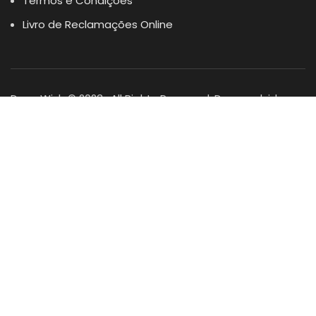
Termos e Condições
Livro de Reclamações Online
Dogs Wish © 2023 . All Rights Reserved. Desenvolvido por
DOMINIOS.PT
Facebook
Instagram
YouTube
Shop
Lista Favoritos
0
items
Cart
Minha conta