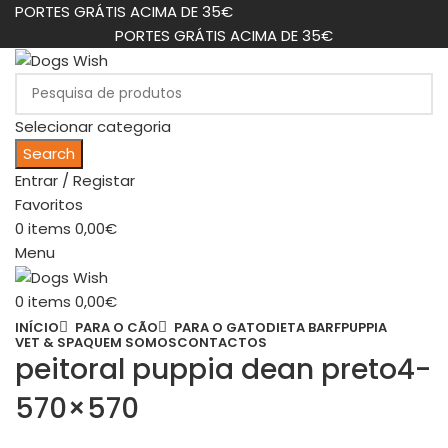
PORTES GRÁTIS ACIMA DE 35€
PORTES GRÁTIS ACIMA DE 35€
Selecionar categoria
Search
Entrar / Registar
Favoritos
0
items
0,00
€
Menu
0
items
0,00
€
INÍCIO
PARA O CÃO
PARA O GATO
DIETA BARF
PUPPIA
VET & SPA
QUEM SOMOS
CONTACTOS
peitoral puppia dean preto4-
570×570