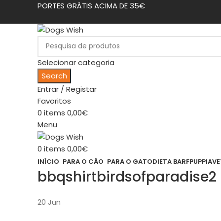
PORTES GRÁTIS ACIMA DE 35€
Selecionar categoria
Search
Entrar / Registar
Favoritos
0
items
0,00
€
Menu
0
items
0,00
€
INÍCIO
PARA O CÃO
PARA O GATO
DIETA BARF
PUPPIA
VE
bbqshirtbirdsofparadise2
20
Jun