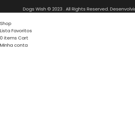
Dogs Wish © 2023 . All Rights Reserved. Desenvolv
Shop
Lista Favoritos
0
items
Cart
Minha conta