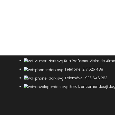
Rua Professor Vieira de Alme
Telefone: 217 525 488
Telemóvel: 935 646 283
Email: encomendas@dog