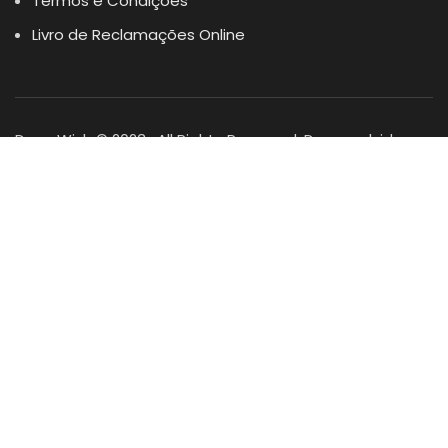
Termos e Condições
Livro de Reclamações Online
Dogs Wish © 2023 . All Rights Reserved. Desenvolvido por
DOMINIOS.PT
Facebook
Instagram
YouTube
Shop
Lista Favoritos
0
items
Cart
Minha conta