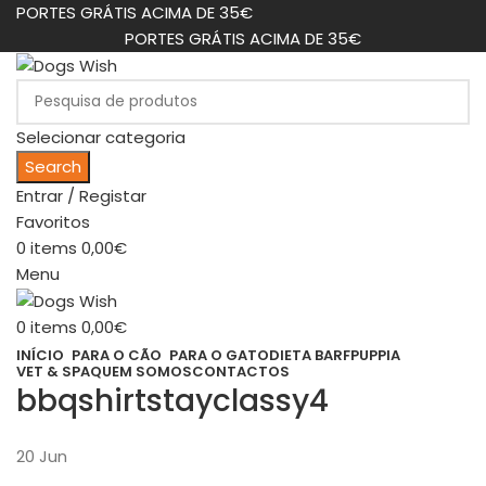
PORTES GRÁTIS ACIMA DE 35€
PORTES GRÁTIS ACIMA DE 35€
Selecionar categoria
Search
Entrar / Registar
Favoritos
0
items
0,00
€
Menu
0
items
0,00
€
INÍCIO
PARA O CÃO
PARA O GATO
DIETA BARF
PUPPIA
VET & SPA
QUEM SOMOS
CONTACTOS
bbqshirtstayclassy4
20
Jun