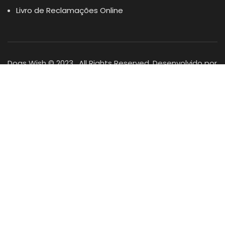
Livro de Reclamações Online
Dogs Wish © 2023 . All Rights Reserved. Desenvolvido por
DOMINIOS.PT
Facebook
Instagram
YouTube
Shop
Lista Favoritos
0
items
Cart
Minha conta