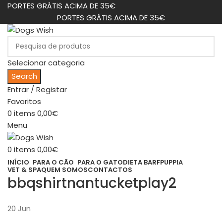
PORTES GRÁTIS ACIMA DE 35€
PORTES GRÁTIS ACIMA DE 35€
Selecionar categoria
Search
Entrar / Registar
Favoritos
0
items
0,00
€
Menu
0
items
0,00
€
INÍCIO
PARA O CÃO
PARA O GATO
DIETA BARF
PUPPIA
VET & SPA
QUEM SOMOS
CONTACTOS
bbqshirtnantucketplay2
20
Jun