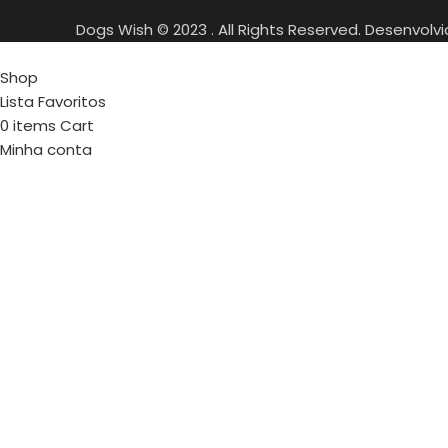
Dogs Wish © 2023 . All Rights Reserved. Desenvolv
Shop
Lista Favoritos
0
items
Cart
Minha conta