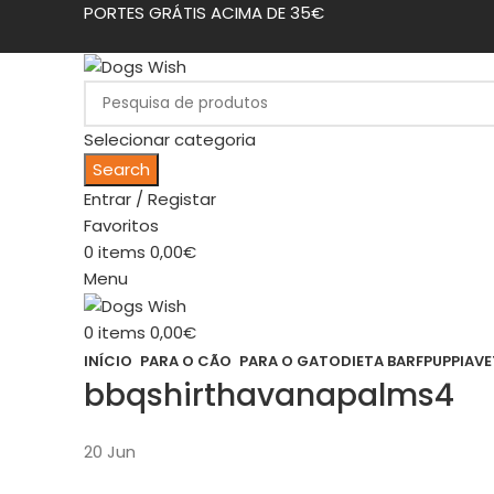
PORTES GRÁTIS ACIMA DE 35€
Selecionar categoria
Search
Entrar / Registar
Favoritos
0
items
0,00
€
Menu
0
items
0,00
€
INÍCIO
PARA O CÃO
PARA O GATO
DIETA BARF
PUPPIA
VE
bbqshirthavanapalms4
20
Jun