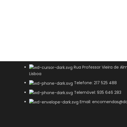
Rua Professor Vieira de Alm
Lisboa
Telefone: 217 525 488
Telemóvel: 935 646 283
Email: encomendas@do