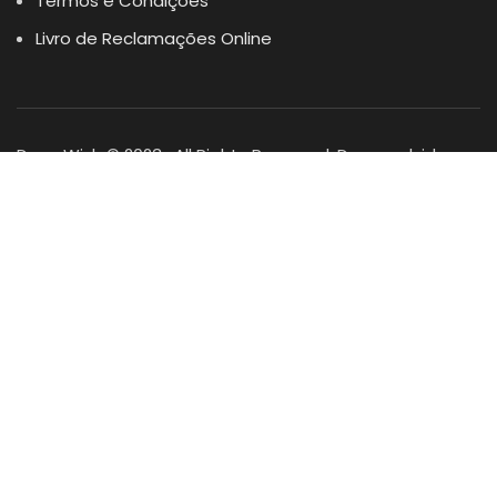
Termos e Condições
Livro de Reclamações Online
Dogs Wish © 2023 . All Rights Reserved. Desenvolvido por
DOMINIOS.PT
Facebook
Instagram
YouTube
Shop
Lista Favoritos
0
items
Cart
Minha conta