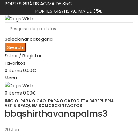
PORTES GRÁTIS ACIMA DE 35€
PORTES GRÁTIS ACIMA DE 35€
Selecionar categoria
Search
Entrar / Registar
Favoritos
0
items
0,00
€
Menu
0
items
0,00
€
INÍCIO
PARA O CÃO
PARA O GATO
DIETA BARF
PUPPIA
VET & SPA
QUEM SOMOS
CONTACTOS
bbqshirthavanapalms3
20
Jun