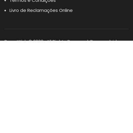
Termos e Condições
Livro de Reclamações Online
Dogs Wish © 2023 . All Rights Reserved. Desenvolvido por
DOMINIOS.PT
Facebook
Instagram
YouTube
Shop
Lista Favoritos
0
items
Cart
Minha conta