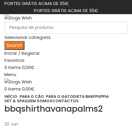
PORTES GRÁTIS ACIMA DE 35€
PORTES GRÁTIS ACIMA DE 35€
Selecionar categoria
Search
Entrar / Registar
Favoritos
0
items
0,00
€
Menu
0
items
0,00
€
INÍCIO
PARA O CÃO
PARA O GATO
DIETA BARF
PUPPIA
VET & SPA
QUEM SOMOS
CONTACTOS
bbqshirthavanapalms2
20
Jun