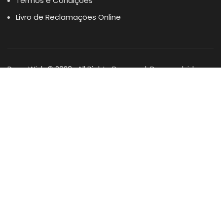
Termos e Condições
Livro de Reclamações Online
Dogs Wish © 2023 . All Rights Reserved. Desenvolvido por
DOMINIOS.PT
Facebook
Instagram
YouTube
Shop
Lista Favoritos
0
items
Cart
Minha conta