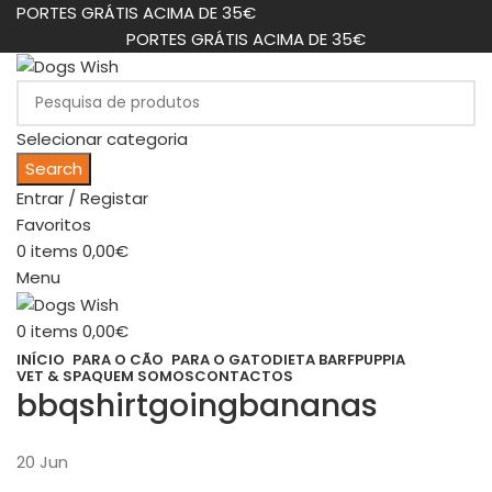
PORTES GRÁTIS ACIMA DE 35€
PORTES GRÁTIS ACIMA DE 35€
Selecionar categoria
Search
Entrar / Registar
Favoritos
0
items
0,00
€
Menu
0
items
0,00
€
INÍCIO
PARA O CÃO
PARA O GATO
DIETA BARF
PUPPIA
VET & SPA
QUEM SOMOS
CONTACTOS
bbqshirtgoingbananas
20
Jun